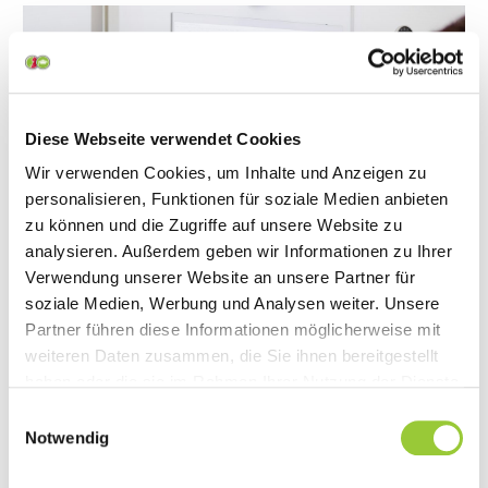
Diese Webseite verwendet Cookies
Wir verwenden Cookies, um Inhalte und Anzeigen zu
personalisieren, Funktionen für soziale Medien anbieten
zu können und die Zugriffe auf unsere Website zu
analysieren. Außerdem geben wir Informationen zu Ihrer
Verwendung unserer Website an unsere Partner für
soziale Medien, Werbung und Analysen weiter. Unsere
Von der Schülerin zur Pädagogin
Partner führen diese Informationen möglicherweise mit
weiteren Daten zusammen, die Sie ihnen bereitgestellt
Meine Karriere als Lehrerin
haben oder die sie im Rahmen Ihrer Nutzung der Dienste
gesammelt haben. Sie geben Einwilligung zu unseren
Einwilligungsauswahl
Cookies, wenn Sie unsere Webseite weiterhin nutzen.
GESCHICHTE LESEN
Notwendig