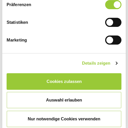
Präferenzen
Statistiken
Marketing
Details zeigen
Cookies zulassen
Von der Schülerin zur Vorgesetzten
Auswahl erlauben
Meine Karriere als Pflegedienstleitung
Nur notwendige Cookies verwenden
GESCHICHTE LESEN