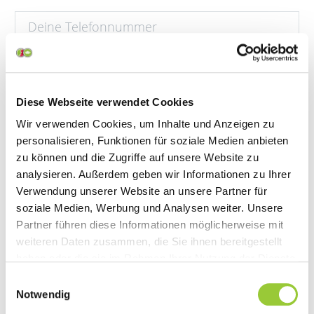
Deine Auswahl
Diese Webseite verwendet Cookies
Wir verwenden Cookies, um Inhalte und Anzeigen zu
Info-Nachmittag
personalisieren, Funktionen für soziale Medien anbieten
zu können und die Zugriffe auf unsere Website zu
analysieren. Außerdem geben wir Informationen zu Ihrer
Verwendung unserer Website an unsere Partner für
Alle Info-Nachmittage finden von 15:15 Uhr bis
soziale Medien, Werbung und Analysen weiter. Unsere
16:15 Uhr statt.
Partner führen diese Informationen möglicherweise mit
weiteren Daten zusammen, die Sie ihnen bereitgestellt
Ich interessiere mich für die Ausbildung
haben oder die sie im Rahmen Ihrer Nutzung der Dienste
gesammelt haben. Sie geben Einwilligung zu unseren
als...
Einwilligungsauswahl
Cookies, wenn Sie unsere Webseite weiterhin nutzen.
Notwendig
Pflegefachhelfer/in