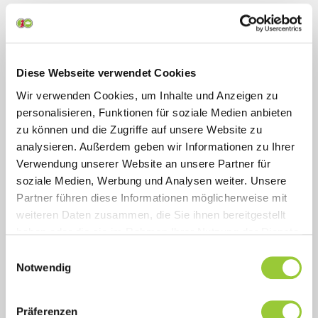
Datenschutz
Diese Webseite verwendet Cookies
Ich habe die Datenschutzerklärung zur
Kenntnis genommen. Ich stimme zu, dass
Wir verwenden Cookies, um Inhalte und Anzeigen zu
personalisieren, Funktionen für soziale Medien anbieten
meine Daten und Angaben zur Bearbeitung
zu können und die Zugriffe auf unsere Website zu
meines Anliegens elektronisch verarbeitet
analysieren. Außerdem geben wir Informationen zu Ihrer
werden. Mir ist bewusst, dass ich meine
Verwendung unserer Website an unsere Partner für
Einwilligung jederzeit mit Wirkung für die
soziale Medien, Werbung und Analysen weiter. Unsere
Zukunft durch eine einfache Erklärung, zum
Partner führen diese Informationen möglicherweise mit
Beispiel durch eine Erklärung mittels des
weiteren Daten zusammen, die Sie ihnen bereitgestellt
haben oder die sie im Rahmen Ihrer Nutzung der Dienste
Kontaktformulars oder per E-Mail an
gesammelt haben. Sie geben Einwilligung zu unseren
info@bamberger-akademien.de, widerrufen
Einwilligungsauswahl
Cookies, wenn Sie unsere Webseite weiterhin nutzen.
Notwendig
kann.
Präferenzen