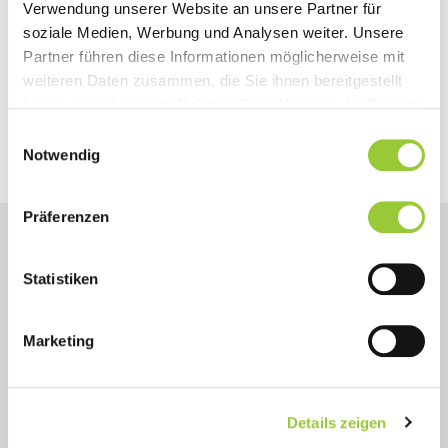
Verwendung unserer Website an unsere Partner für
Buschmeier Medizintechnik täglich
soziale Medien, Werbung und Analysen weiter. Unsere
medizintechnisches Zubehör unter höchsten
Partner führen diese Informationen möglicherweise mit
Anforderungen an Qualität und Funktionalität.
weiteren Daten zusammen, die Sie ihnen bereitgestellt
haben oder die sie im Rahmen Ihrer Nutzung der Dienste
ZUR WEBSITE >
gesammelt haben. Sie geben Einwilligung zu unseren
Einwilligungsauswahl
Cookies, wenn Sie unsere Webseite weiterhin nutzen.
Notwendig
Präferenzen
Statistiken
Marketing
Details zeigen
CAE entwickelt Schulungsinstrumente, die