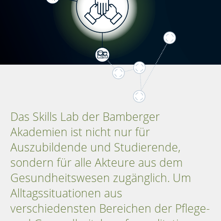
Das Skills Lab der Bamberger
Akademien ist nicht nur für
Auszubildende und Studierende,
sondern für alle Akteure aus dem
Gesundheitswesen zugänglich. Um
Alltagssituationen aus
verschiedensten Bereichen der Pflege-