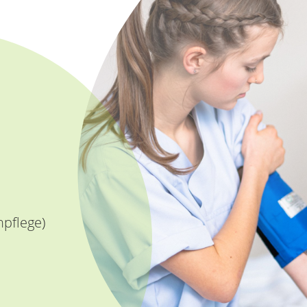
npflege)