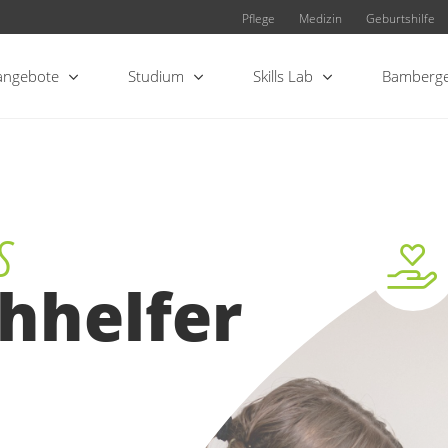
Pflege
Medizin
Geburtshilfe
angebote
Studium
Skills Lab
Bamberge
s
hhelfer