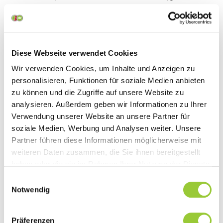
WIDERSPRUCH GEGEN DIE VERARBEITUNG SIE
BETREFFENDER PERSONENBEZOGENER DATEN
ZUM ZWECKE DERARTIGER WERBUNG
EINZULEGEN; DIES GILT AUCH FÜR DAS
Diese Webseite verwendet Cookies
PROFILING, SOWEIT ES MIT SOLCHER
Wir verwenden Cookies, um Inhalte und Anzeigen zu
DIREKTWERBUNG IN VERBINDUNG STEHT. WENN
personalisieren, Funktionen für soziale Medien anbieten
SIE WIDERSPRECHEN, WERDEN IHRE
zu können und die Zugriffe auf unsere Website zu
analysieren. Außerdem geben wir Informationen zu Ihrer
PERSONENBEZOGENEN DATEN ANSCHLIESSEND
Verwendung unserer Website an unsere Partner für
NICHT MEHR ZUM ZWECKE DER
soziale Medien, Werbung und Analysen weiter. Unsere
DIREKTWERBUNG VERWENDET (WIDERSPRUCH
Partner führen diese Informationen möglicherweise mit
NACH ART. 21 ABS. 2 DSGVO).
weiteren Daten zusammen, die Sie ihnen bereitgestellt
haben oder die sie im Rahmen Ihrer Nutzung der Dienste
Beschwerderecht bei der
gesammelt haben. Sie geben Einwilligung zu unseren
Einwilligungsauswahl
Cookies, wenn Sie unsere Webseite weiterhin nutzen.
Notwendig
zuständigen
Aufsichtsbehörde
Präferenzen