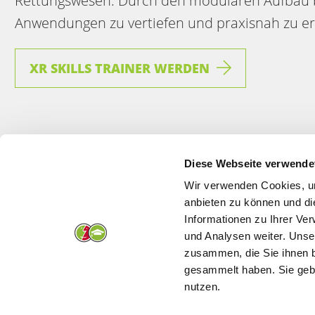
Rettungswesen. Durch den modularen Aufbau bi
Anwendungen zu vertiefen und praxisnah zu e
XR SKILLS TRAINER WERDEN
Diese Webseite verwende
Wir verwenden Cookies, um
anbieten zu können und di
Informationen zu Ihrer Ve
und Analysen weiter. Unse
Bamberger Akademien für Gesundheits- und
zusammen, die Sie ihnen b
Pflegeberufe
gesammelt haben. Sie gebe
nutzen.
Buger Straße 80
96049 Bamberg