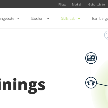
Pflege
Medizin
Geburtshilfe
angebote
Studium
Skills Lab
Bamberge
inings