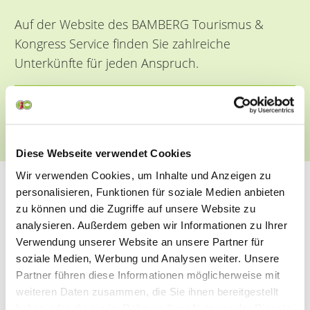
Auf der Website des BAMBERG Tourismus &
Kongress Service finden Sie zahlreiche
Unterkünfte für jeden Anspruch.
BAMBERG INFO
Diese Webseite verwendet Cookies
Wir verwenden Cookies, um Inhalte und Anzeigen zu
personalisieren, Funktionen für soziale Medien anbieten
Erreichbarkeit der
zu können und die Zugriffe auf unsere Website zu
analysieren. Außerdem geben wir Informationen zu Ihrer
Bamberger Akademien
Verwendung unserer Website an unsere Partner für
soziale Medien, Werbung und Analysen weiter. Unsere
Die Bamberger Akademien sind sowohl mit
Partner führen diese Informationen möglicherweise mit
öffentlichen Verkehrsmitteln als auch mit dem
weiteren Daten zusammen, die Sie ihnen bereitgestellt
haben oder die sie im Rahmen Ihrer Nutzung der Dienste