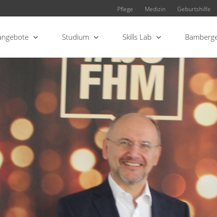
Pflege
Medizin
Geburtshilfe
angebote
Studium
Skills Lab
Bamberge