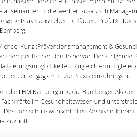
 die in diesem Bereich Fuß fassen möchten. An der
apie auseinander und erwerben zusätzlich Manag
e eigene Praxis anstreben“, erläutert Prof. Dr. Kon
M Bamberg.
. Michael Kunz (Präventionsmanagement & Gesundh
 therapeutischer Berufe hervor. Der steigende Be
ezialisierungsmöglichkeiten. Zugleich ermutigte e
etenzen engagiert in die Praxis einzubringen.
zen die FHM Bamberg und die Bamberger Akademie
er Fachkräfte im Gesundheitswesen und unterstre
t. Die Hochschule wünscht allen Absolventinnen 
he Zukunft.