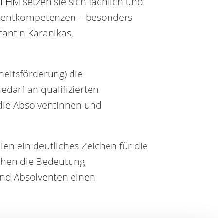
 FHM setzen sie sich fachlich und
ementkompetenzen – besonders
stantin Karanikas,
eitsförderung) die
darf an qualifizierten
r die Absolventinnen und
n ein deutliches Zeichen für die
ichen die Bedeutung
und Absolventen einen