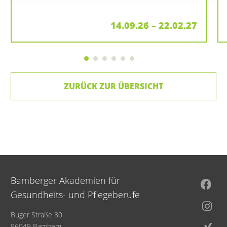
14.09.26 – 22.02.27
ZURÜCK ZUR ÜBERSICHT
Bamberger Akademien für
Gesundheits- und Pflegeberufe
Buger Straße 80
96049 Bamberg