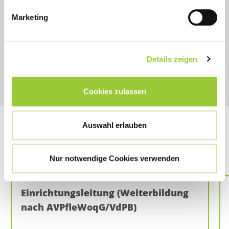
Ann-Sophie von Castell
Marketing
095150311601
ann.castell@bamberger-akademien.de
Details zeigen
Cookies zulassen
Auswahl erlauben
Das könnte Sie auch interessieren:
Nur notwendige Cookies verwenden
Einrichtungsleitung (Weiterbildung
nach AVPfleWoqG/VdPB)