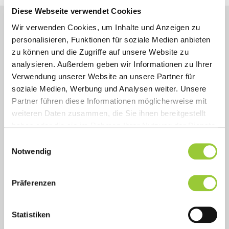
Diese Webseite verwendet Cookies
Wir verwenden Cookies, um Inhalte und Anzeigen zu
personalisieren, Funktionen für soziale Medien anbieten
zu können und die Zugriffe auf unsere Website zu
Ziel
analysieren. Außerdem geben wir Informationen zu Ihrer
Verwendung unserer Website an unsere Partner für
soziale Medien, Werbung und Analysen weiter. Unsere
Inhalt
Partner führen diese Informationen möglicherweise mit
weiteren Daten zusammen, die Sie ihnen bereitgestellt
Abschluss
haben oder die sie im Rahmen Ihrer Nutzung der Dienste
gesammelt haben. Sie geben Einwilligung zu unseren
Einwilligungsauswahl
Dauer und Struktur
Cookies, wenn Sie unsere Webseite weiterhin nutzen.
Notwendig
Zielgruppe und Voraussetzungen
Präferenzen
Statistiken
Ihr Ansprechpartner