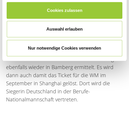
sehr gute Leistungen.
Cookies zulassen
Ergebnis war schließlich die Nominierung von
fünf neuen Teilnehmerinnen für die
Auswahl erlauben
Nationalmannschaft. Erfreulicherweise findet sich
darunter auch eine
Teilnehmerin der
Nur notwendige Cookies verwenden
Sozialstiftung Bamberg - Frau Karg
. Im Juni
wird dann die Deutsche Meisterin in der Pflege
ebenfalls wieder in Bamberg ermittelt. Es wird
dann auch damit das Ticket für die WM im
September in Shanghai gelöst. Dort wird die
Siegerin Deutschland in der Berufe-
Nationalmannschaft vertreten.