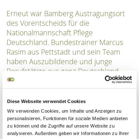
Erneut war Bamberg Austragungsort
des Vorentscheids für die
Nationalmannschaft Pflege
Deutschland. Bundestrainer Marcus
Rasim aus Pettstadt und sein Team
haben Auszubildende und junge
Berufstätige aus ganz Deutschland
geladen. Der Wettbewerb mit
herausfordernden Sequenzen aus
dem Pflegealltag fand an den
Diese Webseite verwendet Cookies
Bamberger Akademien für
Wir verwenden Cookies, um Inhalte und Anzeigen zu
Gesundheits- und Pflegeberufe statt.r
personalisieren, Funktionen für soziale Medien anbieten
zu können und die Zugriffe auf unsere Website zu
des Artikels.
analysieren. Außerdem geben wir Informationen zu Ihrer