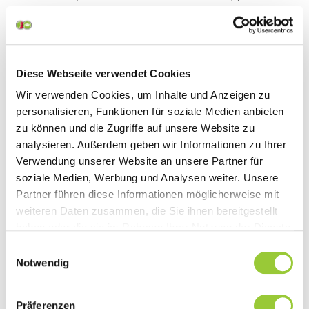
WIDERSPRUCH GEGEN DIE VERARBEITUNG SIE
BETREFFENDER PERSONENBEZOGENER DATEN
ZUM ZWECKE DERARTIGER WERBUNG
EINZULEGEN; DIES GILT AUCH FÜR DAS
Diese Webseite verwendet Cookies
PROFILING, SOWEIT ES MIT SOLCHER
Wir verwenden Cookies, um Inhalte und Anzeigen zu
DIREKTWERBUNG IN VERBINDUNG STEHT. WENN
personalisieren, Funktionen für soziale Medien anbieten
SIE WIDERSPRECHEN, WERDEN IHRE
zu können und die Zugriffe auf unsere Website zu
analysieren. Außerdem geben wir Informationen zu Ihrer
PERSONENBEZOGENEN DATEN ANSCHLIESSEND
Verwendung unserer Website an unsere Partner für
NICHT MEHR ZUM ZWECKE DER
soziale Medien, Werbung und Analysen weiter. Unsere
DIREKTWERBUNG VERWENDET (WIDERSPRUCH
Partner führen diese Informationen möglicherweise mit
NACH ART. 21 ABS. 2 DSGVO).
weiteren Daten zusammen, die Sie ihnen bereitgestellt
haben oder die sie im Rahmen Ihrer Nutzung der Dienste
Beschwerderecht bei der
gesammelt haben. Sie geben Einwilligung zu unseren
Einwilligungsauswahl
Cookies, wenn Sie unsere Webseite weiterhin nutzen.
Notwendig
zuständigen
Aufsichtsbehörde
Präferenzen