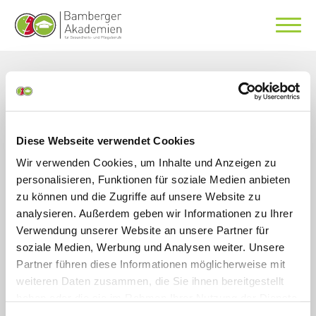
Ihre Merkliste
Diese Webseite verwendet Cookies
Wir verwenden Cookies, um Inhalte und Anzeigen zu
personalisieren, Funktionen für soziale Medien anbieten
Veranstaltungen und
zu können und die Zugriffe auf unsere Website zu
Teilnehmer
analysieren. Außerdem geben wir Informationen zu Ihrer
Verwendung unserer Website an unsere Partner für
soziale Medien, Werbung und Analysen weiter. Unsere
Bitte fügen Sie eine Veranstaltung hinzu.
Partner führen diese Informationen möglicherweise mit
weiteren Daten zusammen, die Sie ihnen bereitgestellt
haben oder die sie im Rahmen Ihrer Nutzung der Dienste
Preis:
0
gesammelt haben. Sie geben Einwilligung zu unseren