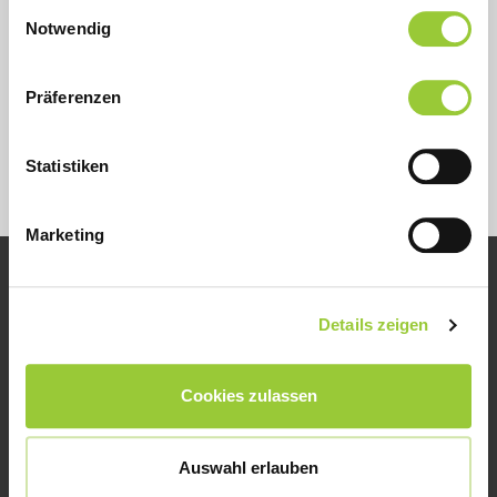
Einwilligungsauswahl
Cookies, wenn Sie unsere Webseite weiterhin nutzen.
Notwendig
ZUR ANMELDUNG
Präferenzen
Statistiken
Marketing
Bamberger Akademien für
Gesundheits- und Pflegeberufe
Details zeigen
Buger Straße 80
96049 Bamberg
Cookies zulassen
Auswahl erlauben
Kontakt
Datenschutz