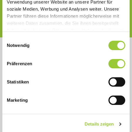
Verwendung unserer Website an unsere Partner für
soziale Medien, Werbung und Analysen weiter. Unsere
INITIATIV BEWERBEN
Partner führen diese Informationen möglicherweise mit
weiteren Daten zusammen, die Sie ihnen bereitgestellt
haben oder die sie im Rahmen Ihrer Nutzung der Dienste
gesammelt haben. Sie geben Einwilligung zu unseren
Einwilligungsauswahl
Cookies, wenn Sie unsere Webseite weiterhin nutzen.
Notwendig
Ihr Studium finanzieren
Präferenzen
Die Bamberger Akademien
unterstützen Sie und Ihre berufliche
Statistiken
Laufbahn mit einem regionalen
Förderfonds.
Marketing
FÖRDERFONDS DER AKADEMIEN
Details zeigen