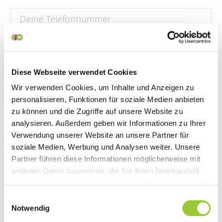
Deine Auswahl
Diese Webseite verwendet Cookies
Wir verwenden Cookies, um Inhalte und Anzeigen zu
Info-Nachmittag
personalisieren, Funktionen für soziale Medien anbieten
zu können und die Zugriffe auf unsere Website zu
analysieren. Außerdem geben wir Informationen zu Ihrer
Verwendung unserer Website an unsere Partner für
Alle Info-Nachmittage finden von 15:15 Uhr bis
soziale Medien, Werbung und Analysen weiter. Unsere
16:15 Uhr statt.
Partner führen diese Informationen möglicherweise mit
weiteren Daten zusammen, die Sie ihnen bereitgestellt
Ich interessiere mich für die Ausbildung
haben oder die sie im Rahmen Ihrer Nutzung der Dienste
gesammelt haben. Sie geben Einwilligung zu unseren
als...
Einwilligungsauswahl
Cookies, wenn Sie unsere Webseite weiterhin nutzen.
Notwendig
Pflegefachhelfer/in