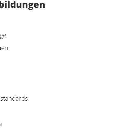
tbildungen
ege
men
standards
e