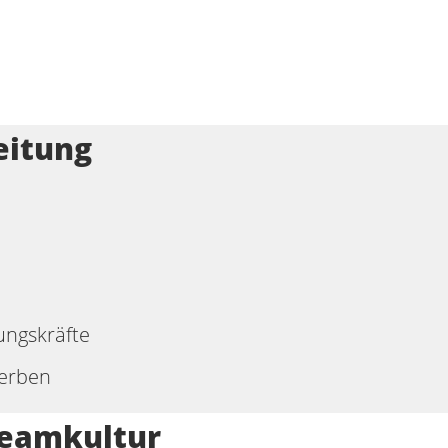
eitung
g
ungskräfte
terben
eamkultur