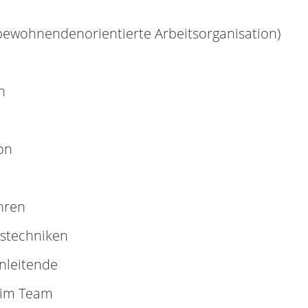
ewohnendenorientierte Arbeitsorganisation)
n
on
hren
nstechniken
anleitende
 im Team