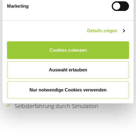
Erleben Sie die motorische und sensorische
Marketing
Lebensrealität im Alter. Mit Hilfe eines
Simulationsanzugs bewegen Sie sich durch
unseren Bewegungsparcours und erleben den
Details zeigen
Alltag mit allen Sinnen neu. Das Verständnis für
Senioren und deren Verhalten wird dadurch
Cookies zulassen
verstärkt.
Erhöhtes Verständnis für Senioren und deren
Auswahl erlauben
Verhalten
Sensibilisierung für altersspezifische
Nur notwendige Cookies verwenden
Veränderungen und deren Auswirkungen
Selbsterfahrung durch Simulation