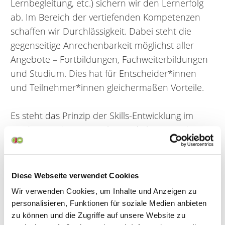
Lernbegleitung, etc.) sichern wir den Lernerfolg
ab. Im Bereich der vertiefenden Kompetenzen
schaffen wir Durchlässigkeit. Dabei steht die
gegenseitige Anrechenbarkeit möglichst aller
Angebote – Fortbildungen, Fachweiterbildungen
und Studium. Dies hat für Entscheider*innen
und Teilnehmer*innen gleichermaßen Vorteile.
Es steht das Prinzip der Skills-Entwicklung im
Vordergrund. Der Mitarbeitende benötigt diese
Skills für seine Arbeit am, und mit dem
Menschen. Die individuell erworbenen Skills
führen bei uns zum angestrebten Abschluss
Diese Webseite verwendet Cookies
(Grade) – nicht umgekehrt. Wir vermeiden
Wir verwenden Cookies, um Inhalte und Anzeigen zu
dadurch doppelte Inhalte in Aus- und
personalisieren, Funktionen für soziale Medien anbieten
Weiterbildungen und honorieren die hohe
zu können und die Zugriffe auf unsere Website zu