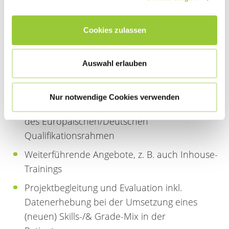
anforderungen für die optimale Versorgung
von Pflegeempfängern
Cookies zulassen
Angebote im
Aus-/Fort-/Weiterbildungsbereich und
Studium mit dem Fokus
Auswahl erlauben
Kompetenzerreichung durch Skills Trainings
(Versorgung, (Projekt-) Management/Führung,
Nur notwendige Cookies verwenden
Berufspädagogik) entsprechend der Levels
des Europäischen/Deutschen
Qualifikationsrahmen
Weiterführende Angebote, z. B. auch Inhouse-
Trainings
Projektbegleitung und Evaluation inkl.
Datenerhebung bei der Umsetzung eines
(neuen) Skills-/& Grade-Mix in der