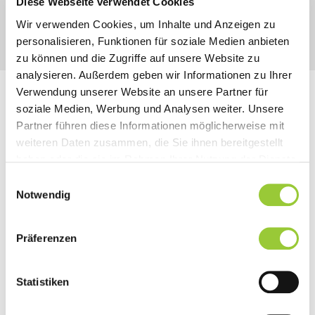
Diese Webseite verwendet Cookies
Wir verwenden Cookies, um Inhalte und Anzeigen zu
personalisieren, Funktionen für soziale Medien anbieten
zu können und die Zugriffe auf unsere Website zu
analysieren. Außerdem geben wir Informationen zu Ihrer
Verwendung unserer Website an unsere Partner für
Studienberatung
soziale Medien, Werbung und Analysen weiter. Unsere
Partner führen diese Informationen möglicherweise mit
weiteren Daten zusammen, die Sie ihnen bereitgestellt
Jetzt ganz einfach einen persönlichen
haben oder die sie im Rahmen Ihrer Nutzung der Dienste
gesammelt haben. Sie geben Einwilligung zu unseren
Beratungstermin über unser Online-
Einwilligungsauswahl
Cookies, wenn Sie unsere Webseite weiterhin nutzen.
Notwendig
Buchungssystem auswählen. Unsere Kollegin
Frau von Castell beantwortet alle Fragen rund
um das Studium. Gerne können auch individuelle
Präferenzen
Termine per E-Mail (
ann.castell@bamberger-
akademien.de
) oder per Telefon (
0951
Statistiken
50311603
) vereinbart werden.