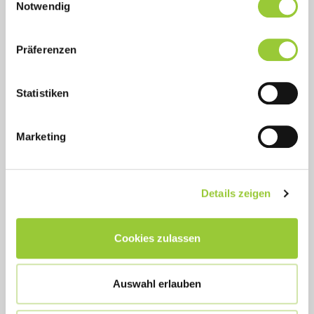
Cookies, wenn Sie unsere Webseite weiterhin nutzen.
Notwendig
Zielsetzung
Präferenzen
Zielgruppe und Voraussetzungen
Statistiken
Prüfung
Marketing
Details zeigen
Cookies zulassen
Ihr Ansprechpartner
Stephanie Schlick
Auswahl erlauben
16495