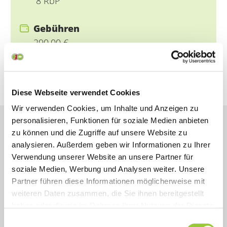
8 RbP
Gebühren
290,00 €
Themengebiet
Pflege und med. Assistenzberufe
Diese Webseite verwendet Cookies
Wir verwenden Cookies, um Inhalte und Anzeigen zu
personalisieren, Funktionen für soziale Medien anbieten
zu können und die Zugriffe auf unsere Website zu
analysieren. Außerdem geben wir Informationen zu Ihrer
Verwendung unserer Website an unsere Partner für
Inhalt
soziale Medien, Werbung und Analysen weiter. Unsere
Partner führen diese Informationen möglicherweise mit
Teilnahmevoraussetzungen
weiteren Daten zusammen, die Sie ihnen bereitgestellt
haben oder die sie im Rahmen Ihrer Nutzung der Dienste
gesammelt haben. Sie geben Einwilligung zu unseren
Ziel
Einwilligungsauswahl