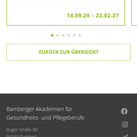
14.09.26 – 22.02.27
ZURÜCK ZUR ÜBERSICHT
Bamberger Akademien für
Gesundheits- und Pflegeberufe
Buger Straße 80
96049 Bamberg