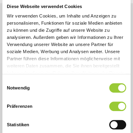
Diese Webseite verwendet Cookies
Wir verwenden Cookies, um Inhalte und Anzeigen zu
personalisieren, Funktionen für soziale Medien anbieten
zu können und die Zugriffe auf unsere Website zu
Ziel
analysieren. Außerdem geben wir Informationen zu Ihrer
Verwendung unserer Website an unsere Partner für
soziale Medien, Werbung und Analysen weiter. Unsere
Inhalt
Partner führen diese Informationen möglicherweise mit
weiteren Daten zusammen, die Sie ihnen bereitgestellt
Abschluss
haben oder die sie im Rahmen Ihrer Nutzung der Dienste
gesammelt haben. Sie geben Einwilligung zu unseren
Einwilligungsauswahl
Dauer und Struktur
Cookies, wenn Sie unsere Webseite weiterhin nutzen.
Notwendig
Zielgruppe und Voraussetzungen
Präferenzen
Statistiken
Ihr Ansprechpartner