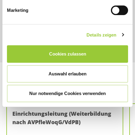
Ann-Sophie von Castell
Marketing
095150311601
ann.castell@bamberger-akademien.de
Details zeigen
Cookies zulassen
Auswahl erlauben
Das könnte Sie auch interessieren:
Nur notwendige Cookies verwenden
Einrichtungsleitung (Weiterbildung
nach AVPfleWoqG/VdPB)