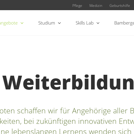
Pflege
Medizin
Geburtshilfe
angebote
Studium
Skills Lab
Bamberge
d Weiterbildu
ten schaffen wir für Angehörige aller
iten, bei zukünftigen innovativen Entw
nne lebenslangen Lernens wenden sich 