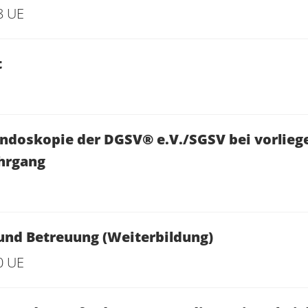
8 UE
t
doskopie der DGSV® e.V./SGSV bei vorlieg
hrgang
und Betreuung (Weiterbildung)
0 UE