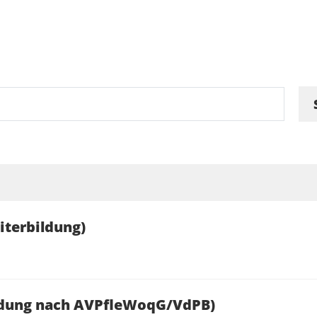
iterbildung)
ildung nach AVPfleWoqG/VdPB)