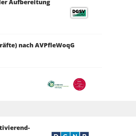
der Aufbereitung
kräfte) nach AVPfleWoqG
tivierend-