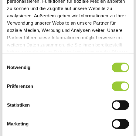
personalisieren, Funktionen für soziale Medien anbieten
zu können und die Zugriffe auf unsere Website zu
Innovative Trainingsformen und
analysieren. Außerdem geben wir Informationen zu Ihrer
problemorientiertes Lernen
Verwendung unserer Website an unsere Partner für
soziale Medien, Werbung und Analysen weiter. Unsere
Partner führen diese Informationen möglicherweise mit
weiteren Daten zusammen, die Sie ihnen bereitgestellt
haben oder die sie im Rahmen Ihrer Nutzung der Dienste
gesammelt haben. Sie geben Einwilligung zu unseren
Einwilligungsauswahl
Cookies, wenn Sie unsere Webseite weiterhin nutzen.
Notwendig
Präferenzen
Statistiken
Marketing
In unserem Skills Lab, unserer "Spielwiese" für
angewandtes Lernen, kannst Du medizinische